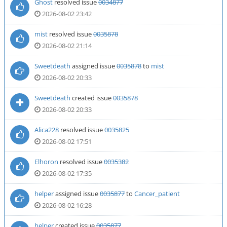
Ghost
resolved issue
0034877
2026-08-02 23:42
mist
resolved issue
0035878
2026-08-02 21:14
Sweetdeath
assigned issue
0035878
to
mist
2026-08-02 20:33
Sweetdeath
created issue
0035878
2026-08-02 20:33
Alica228
resolved issue
0035825
2026-08-02 17:51
Elhoron
resolved issue
0035382
2026-08-02 17:35
helper
assigned issue
0035877
to
Cancer_patient
2026-08-02 16:28
helper
created issue
0035877