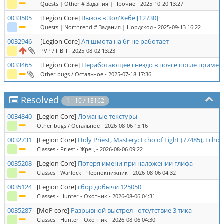
Quests | Other # Задания | Прочие
- 2025-10-20 13:27
0033505
[Legion Core]
Вызов в Зол'Хебе [12730]
Quests | Northrend # Задания | Нордскол
- 2025-09-13 16:22
0032946
[Legion Core]
Ап шмота на бг не работает
PVP / ПВП
- 2025-08-02 13:23
0033465
[Legion Core]
Неработающее гнездо в поясе после примен
Other bugs / Остальное
- 2025-07-18 17:36
Resolved
1 - 10 / 13162
0034840
[Legion Core]
Ломаные текстуры
Other bugs / Остальное
- 2026-08-06 15:16
0032731
[Legion Core]
Holy Priest, Mastery: Echo of Light (77485), Echo 
Classes - Priest - Жрец
- 2026-08-06 09:22
0035208
[Legion Core]
Потеря имени при наложении глифа
Classes - Warlock - Чернокнижник
- 2026-08-06 04:32
0035124
[Legion Core]
сбор добычи 125050
Classes - Hunter - Охотник
- 2026-08-06 04:31
0035287
[MoP core]
Разрывной выстрел - отсутствие 3 тика
Classes - Hunter - Охотник
- 2026-08-06 04:30