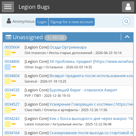
Toggle user menu
Toggle sidebar
Legion Bugs
Anonymous
Login
Signup for a new account
Unassigned
1 - 10 / 22
0035604
[Legion Core]
Осада Оргриммара
Old instances / Инсты старых дополнений
- 2026-06-23 16:14
0034806
[Legion Core]
ХК проблема, предмет [
https://www.wowhead
Other bugs / Остальное
- 2026-02-03 14:35
0034604
[Legion Core]
Возврат предмета после использования ком
General
- 2026-01-18 13:25
0034535
[Legion Core]
Бурлящий берег - отвалился Азерит
PVP / ПВП
- 2025-12-30 19:10
0034527
[Legion Core]
Усмерение Говорящих с костями (
https://w
Class Halls / Оплоты и артефакты
- 2025-12-26 11:56
0034242
[Legion Core]
Кик с босса выходного дня через макрос "/kick"
Latest instances / Актуальные инсты
- 2025-12-22 06:48
0034164
[Legion Core]
Скалирование после выхода со стартовой ло