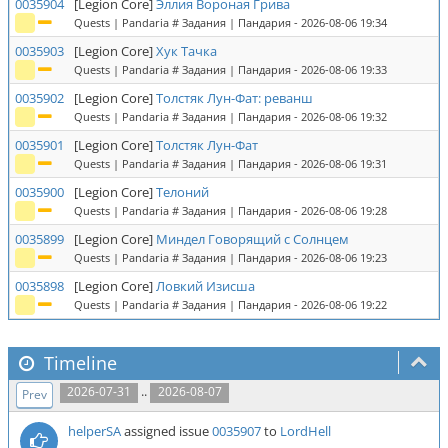
0035904
[Legion Core]
Эллия Вороная Грива
Quests | Pandaria # Задания | Пандария
- 2026-08-06 19:34
0035903
[Legion Core]
Хук Тачка
Quests | Pandaria # Задания | Пандария
- 2026-08-06 19:33
0035902
[Legion Core]
Толстяк Лун-Фат: реванш
Quests | Pandaria # Задания | Пандария
- 2026-08-06 19:32
0035901
[Legion Core]
Толстяк Лун-Фат
Quests | Pandaria # Задания | Пандария
- 2026-08-06 19:31
0035900
[Legion Core]
Телоний
Quests | Pandaria # Задания | Пандария
- 2026-08-06 19:28
0035899
[Legion Core]
Миндел Говорящий с Солнцем
Quests | Pandaria # Задания | Пандария
- 2026-08-06 19:23
0035898
[Legion Core]
Ловкий Изисша
Quests | Pandaria # Задания | Пандария
- 2026-08-06 19:22
Timeline
..
2026-07-31
2026-08-07
Prev
helperSA
assigned issue
0035907
to
LordHell