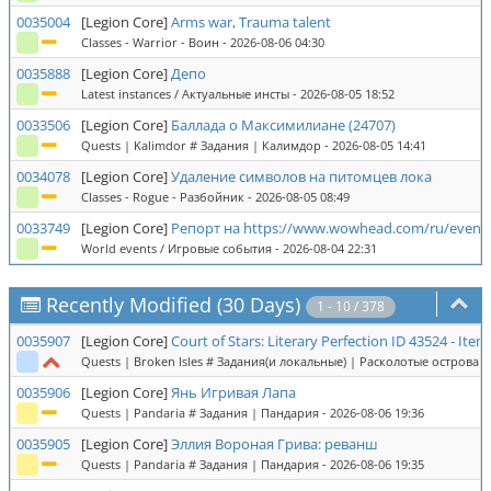
0035004
[Legion Core]
Arms war, Trauma talent
Classes - Warrior - Воин
- 2026-08-06 04:30
0035888
[Legion Core]
Депо
Latest instances / Актуальные инсты
- 2026-08-05 18:52
0033506
[Legion Core]
Баллада о Максимилиане (24707)
Quests | Kalimdor # Задания | Калимдор
- 2026-08-05 14:41
0034078
[Legion Core]
Удаление символов на питомцев лока
Classes - Rogue - Разбойник
- 2026-08-05 08:49
0033749
[Legion Core]
Репорт на
https://www.wowhead.com/ru/event
World events / Игровые события
- 2026-08-04 22:31
Recently Modified (30 Days)
1 - 10 / 378
0035907
[Legion Core]
Court of Stars: Literary Perfection ID 43524 - Ite
Quests | Broken Isles # Задания(и локальные) | Расколотые острова
- 
0035906
[Legion Core]
Янь Игривая Лапа
Quests | Pandaria # Задания | Пандария
- 2026-08-06 19:36
0035905
[Legion Core]
Эллия Вороная Грива: реванш
Quests | Pandaria # Задания | Пандария
- 2026-08-06 19:35