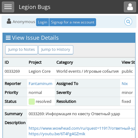
Toggle user menu
Toggle sidebar
Legion Bugs
Anonymous
Login
Signup for a new account
View Issue Details
Jump to Notes
Jump to History
ID
Project
Category
View Sta
0033269
Legion Core
World events / Игровые события
public
Reporter
Fantaminum
Assigned To
Nix
Priority
normal
Severity
minor
Status
resolved
Resolution
fixed
Summary
0033269: Информация по квесту Ответный удар
Description
https://www.wowhead.com/ru/quest=11917/ответный-уд
https://youtu.be/6T4Fg4GZmik