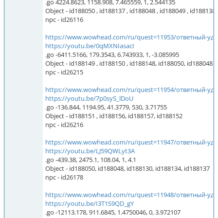
.go 4224.8623, 1158.908, 7.465559, 1, 2.544135
Object - id188050 , id188137 , id188048 , id188049 , id188138
npc - id26116
https://www.wowhead.com/ru/quest=11953/ответный-уд
https://youtu.be/0qMXNIasacI
.go -6411.5166, 179.3543, 6.743933, 1, -3.085995
Object - id188149 , id188150 , id188148, id188050, id188048
npc - id26215
https://www.wowhead.com/ru/quest=11954/ответный-уд
https://youtu.be/7p0syS_lDoU
.go -136.844, 1194.95, 41.3779, 530, 3.71755
Object - id188151 , id188156, id188157, id188152
npc - id26216
https://www.wowhead.com/ru/quest=11947/ответный-уд
https://youtu.be/LJ59QWLyt3A
.go -439.38, 2475.1, 108.04, 1, 4.1
Object - id188050, id188048, id188130, id188134, id188137
npc - id26178
https://www.wowhead.com/ru/quest=11948/ответный-уд
https://youtu.be/I3T1S9QD_gY
.go -12113.178, 911.6845, 1.4750046, 0, 3.972107