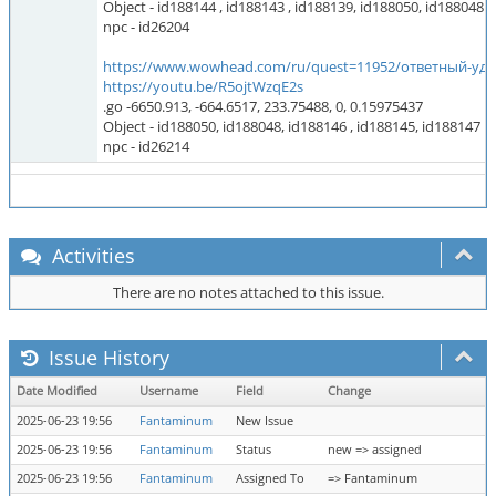
Object - id188144 , id188143 , id188139, id188050, id188048
npc - id26204
https://www.wowhead.com/ru/quest=11952/ответный-уд
https://youtu.be/R5ojtWzqE2s
.go -6650.913, -664.6517, 233.75488, 0, 0.15975437
Object - id188050, id188048, id188146 , id188145, id188147
npc - id26214
Activities
There are no notes attached to this issue.
Issue History
Date Modified
Username
Field
Change
2025-06-23 19:56
Fantaminum
New Issue
2025-06-23 19:56
Fantaminum
Status
new => assigned
2025-06-23 19:56
Fantaminum
Assigned To
=> Fantaminum