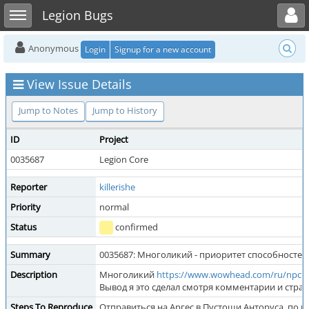
Toggle user menu
Toggle sidebar
Legion Bugs
Anonymous
Login
Signup for a new account
View Issue Details
Jump to Notes
Jump to History
ID
Project
0035687
Legion Core
Reporter
killerishe
Priority
normal
Status
confirmed
Summary
0035687: Многоликий - приоритет способностей
Description
Многоликий
https://www.wowhead.com/ru/n
Вывод я это сделал смотря комментарии и страте
Steps To Reproduce
Отправиться на Аргес в Пустоши Анторуса, по 