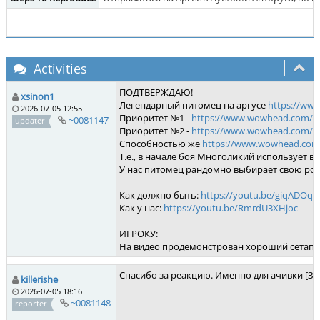
Activities
ПОДТВЕРЖДАЮ!
xsinon1
Легендарный питомец на аргусе
https://ww
2026-07-05 12:55
Приоритет №1 -
https://www.wowhead.com/ru
~0081147
updater
Приоритет №2 -
https://www.wowhead.com/ru
Способностью же
https://www.wowhead.com/
Т.е., в начале боя Многоликий использует в
У нас питомец рандомно выбирает свою рот
Как должно быть:
https://youtu.be/giqADOqy
Как у нас:
https://youtu.be/RmrdU3XHjoc
ИГРОКУ:
На видео продемонстрован хороший сетап по
Спасибо за реакцию. Именно для ачивки [Защ
killerishe
2026-07-05 18:16
~0081148
reporter