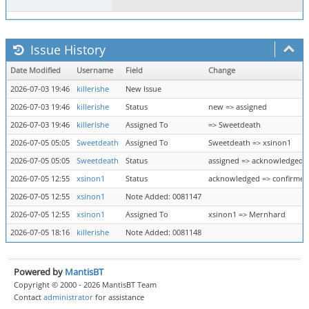
Issue History
Date Modified
Username
Field
Change
2026-07-03 19:46
killerishe
New Issue
2026-07-03 19:46
killerishe
Status
new => assigned
2026-07-03 19:46
killerishe
Assigned To
=> Sweetdeath
2026-07-05 05:05
Sweetdeath
Assigned To
Sweetdeath => xsinon1
2026-07-05 05:05
Sweetdeath
Status
assigned => acknowledged
2026-07-05 12:55
xsinon1
Status
acknowledged => confirmed
2026-07-05 12:55
xsinon1
Note Added: 0081147
2026-07-05 12:55
xsinon1
Assigned To
xsinon1 => Mernhard
2026-07-05 18:16
killerishe
Note Added: 0081148
Powered by
MantisBT
Copyright © 2000 - 2026 MantisBT Team
Contact
administrator
for assistance