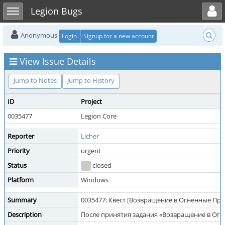
Toggle user menu
Toggle sidebar
Legion Bugs
Anonymous
Login
Signup for a new account
View Issue Details
Jump to Notes
Jump to History
ID
Project
0035477
Legion Core
Reporter
Licher
Priority
urgent
Status
closed
Platform
Windows
Summary
0035477: Квест [Возвращение в Огненные Прост
Description
После принятия задания «Возвращение в Огне