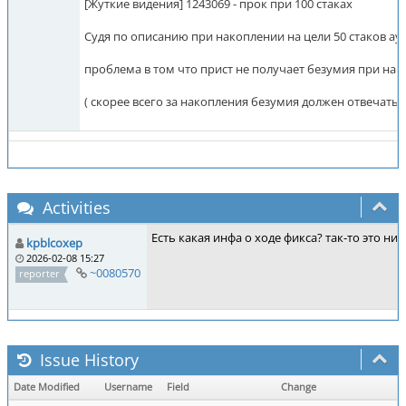
[Жуткие видения] 1243069 - прок при 100 стаках
Судя по описанию при накоплении на цели 50 стаков аур
проблема в том что прист не получает безумия при на
( скорее всего за накопления безумия должен отвечать 
Activities
Есть какая инфа о ходе фикса? так-то это ни
kpblcoxep
2026-02-08 15:27
~0080570
reporter
Issue History
Date Modified
Username
Field
Change