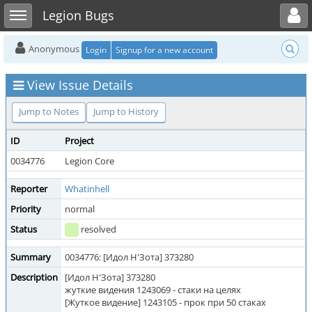
Toggle user menu
Toggle sidebar
Legion Bugs
Anonymous
Login
Signup for a new account
View Issue Details
Jump to Notes
Jump to History
ID
Project
0034776
Legion Core
Reporter
Whatinhell
Priority
normal
Status
resolved
Summary
0034776: [Идол Н'Зота] 373280
Description
[Идол Н'Зота] 373280
жуткие видения 1243069 - стаки на целях
[Жуткое видение] 1243105 - прок при 50 стаках