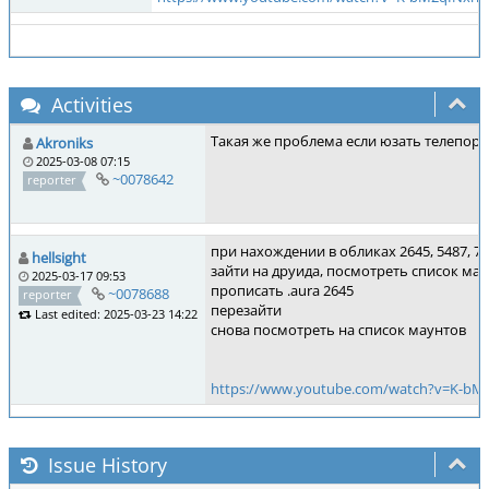
Activities
Такая же проблема если юзать телепорты
Akroniks
2025-03-08 07:15
~0078642
reporter
при нахождении в обликах 2645, 5487, 76
hellsight
зайти на друида, посмотреть список ма
2025-03-17 09:53
прописать .aura 2645
~0078688
reporter
перезайти
Last edited: 2025-03-23 14:22
снова посмотреть на список маунтов
https://www.youtube.com/watch?v=K-bM
Issue History