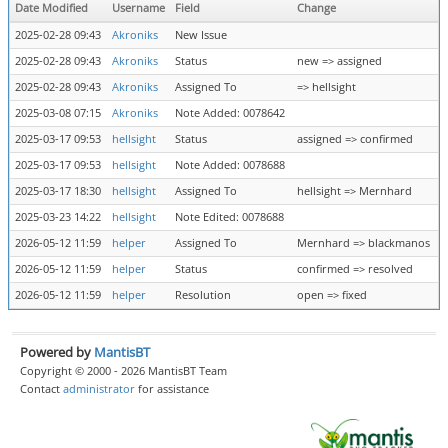
Date Modified
Username
Field
Change
2025-02-28 09:43
Akroniks
New Issue
2025-02-28 09:43
Akroniks
Status
new => assigned
2025-02-28 09:43
Akroniks
Assigned To
=> hellsight
2025-03-08 07:15
Akroniks
Note Added: 0078642
2025-03-17 09:53
hellsight
Status
assigned => confirmed
2025-03-17 09:53
hellsight
Note Added: 0078688
2025-03-17 18:30
hellsight
Assigned To
hellsight => Mernhard
2025-03-23 14:22
hellsight
Note Edited: 0078688
2026-05-12 11:59
helper
Assigned To
Mernhard => blackmanos
2026-05-12 11:59
helper
Status
confirmed => resolved
2026-05-12 11:59
helper
Resolution
open => fixed
Powered by
MantisBT
Copyright © 2000 - 2026 MantisBT Team
Contact
administrator
for assistance