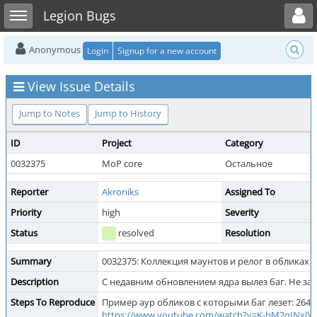
Toggle user menu
Toggle sidebar
Legion Bugs
Anonymous
Login
Signup for a new account
View Issue Details
Jump to Notes
Jump to History
ID
Project
Category
0032375
MoP core
Остальное
Reporter
Akroniks
Assigned To
Priority
high
Severity
Status
resolved
Resolution
Summary
0032375: Коллекция маунтов и релог в обликах
Description
С недавним обновлением ядра вылез баг. Не заг
Steps To Reproduce
Пример аур обликов с которыми баг лезет: 2645, 5
https://www.youtube.com/watch?v=K-bM2qINxlY