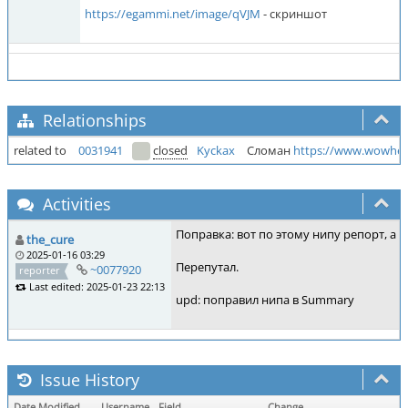
https://egammi.net/image/qVJM
- скриншот
Relationships
related to
0031941
closed
Kyckax
Сломан
https://www.wowhe
Activities
Поправка: вот по этому нипу репорт, а
the_cure
2025-01-16 03:29
Перепутал.
~0077920
reporter
Last edited: 2025-01-23 22:13
upd: поправил нипа в Summary
Issue History
Date Modified
Username
Field
Change