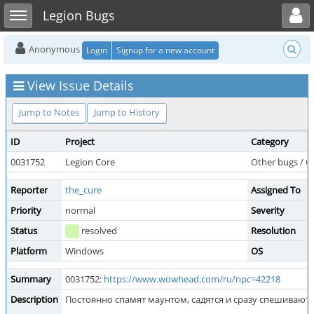
Toggle user menu
Toggle sidebar
Legion Bugs
Anonymous
Login
Signup for a new account
View Issue Details
Jump to Notes
Jump to History
ID
Project
Category
0031752
Legion Core
Other bugs / 
Reporter
the_cure
Assigned To
Priority
normal
Severity
Status
resolved
Resolution
Platform
Windows
OS
Summary
0031752:
https://www.wowhead.com/ru/npc=42218
Description
Постоянно спамят маунтом, садятся и сразу спешиваютс