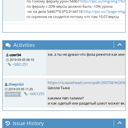
по голому фералу урон 54467
http://ipic.su/img/img7/f
по фералу с 20% версы должно быть -10% урона
но на деле 54467*0,9*0,9=44118
http://ipic.su/?page=im
со скрином не сходится потому что там 10.07 версы
Activities
хм, а ты не думал что физа режется как ми
user34
2019-03-05 06:10
~0001251
https://ru.wowhead.com/spell=20075
zhwynlol
Школа Тьма
2019-03-05 11:25
~0001255
reporter
какими пвп талами?
и как одетый или раздетый шмот может вкл
Issue History