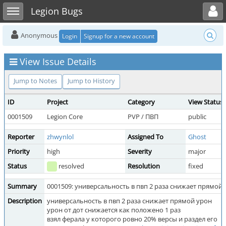
Toggle user menu
Toggle sidebar
Legion Bugs
Anonymous
Login
Signup for a new account
View Issue Details
Jump to Notes
Jump to History
ID
Project
Category
View Status
0001509
Legion Core
PVP / ПВП
public
Reporter
zhwynlol
Assigned To
Ghost
Priority
high
Severity
major
Status
resolved
Resolution
fixed
Summary
0001509: универсальность в пвп 2 раза снижает прямой
Description
универсальность в пвп 2 раза снижает прямой урон
урон от дот снижается как положено 1 раз
взял ферала у которого ровно 20% версы и раздел его