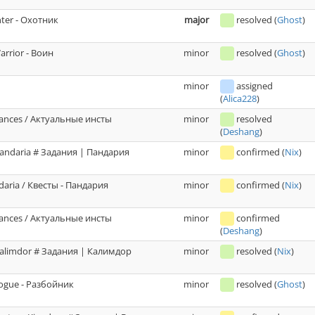
ter - Охотник
major
resolved
(
Ghost
)
arrior - Воин
minor
resolved
(
Ghost
)
minor
assigned
(
Alica228
)
tances / Актуальные инсты
minor
resolved
(
Deshang
)
andaria # Задания | Пандария
minor
confirmed
(
Nix
)
daria / Квесты - Пандария
minor
confirmed
(
Nix
)
tances / Актуальные инсты
minor
confirmed
(
Deshang
)
alimdor # Задания | Калимдор
minor
resolved
(
Nix
)
Rogue - Разбойник
minor
resolved
(
Ghost
)