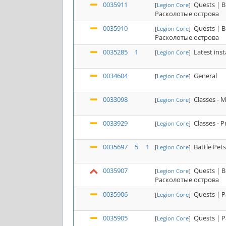
0035911
Quests | B
[
Legion Core
]
Расколотые острова
0035910
Quests | B
[
Legion Core
]
Расколотые острова
0035285
1
Latest ins
[
Legion Core
]
0034604
General
[
Legion Core
]
0033098
Classes - M
[
Legion Core
]
0033929
Classes - P
[
Legion Core
]
0035697
5
1
Battle Pet
[
Legion Core
]
0035907
Quests | B
[
Legion Core
]
Расколотые острова
0035906
Quests | P
[
Legion Core
]
0035905
Quests | P
[
Legion Core
]