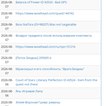
2026-08-
Balance of Power ID 43533 - Bad GPS
07
2026-08-
https://www.wowhead.com/quest=44742
07
2026-08-
Boss Nal'tira (ID=98207) Was not targetable
07
2026-08-
Возврат предмета после использования комплекта
07
2026-08-
https://www.wowhead.com/ru/npc=31216
07
2026-08-
[Поток Бездны] 205065 и
07
2026-08-
Мракокрыл и его способность "Врата Бездны"
07
2026-08-
Court of Stars: Literary Perfection ID 43524 - Item from the
06
quest not there
2026-08-
Янь Игривая Лапа
06
2026-08-
Эллия Вороная Грива: реванш