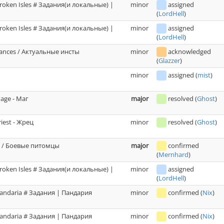
roken Isles # Задания(и локальные) |
minor
assigned
(
LordHell
)
roken Isles # Задания(и локальные) |
minor
assigned
(
LordHell
)
tances / Актуальные инсты
minor
acknowledged
(
Glazzer
)
minor
assigned
(
mist
)
age - Маг
major
resolved
(
Ghost
)
riest - Жрец
minor
resolved
(
Ghost
)
s / Боевые питомцы
major
confirmed
(
Mernhard
)
roken Isles # Задания(и локальные) |
minor
assigned
(
LordHell
)
andaria # Задания | Пандария
minor
confirmed
(
Nix
)
andaria # Задания | Пандария
minor
confirmed
(
Nix
)