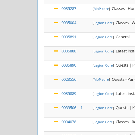
0035287
Classes - Hun
[
MoP core
]
0035004
Classes - W
[
Legion Core
]
0035891
General
[
Legion Core
]
0035888
Latest ins
[
Legion Core
]
0035890
Quests | P
[
Legion Core
]
0023556
Quests - Pan
[
MoP core
]
0035889
Latest ins
[
Legion Core
]
0033506
1
Quests | K
[
Legion Core
]
0034078
Classes - 
[
Legion Core
]