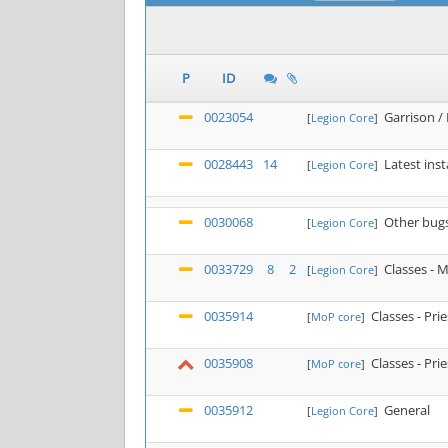
P
ID
0023054
Garrison /
[
Legion Core
]
0028443
14
Latest ins
[
Legion Core
]
0030068
Other bugs
[
Legion Core
]
0033729
8
2
Classes - 
[
Legion Core
]
0035914
Classes - Pri
[
MoP core
]
0035908
Classes - Pri
[
MoP core
]
0035912
General
[
Legion Core
]