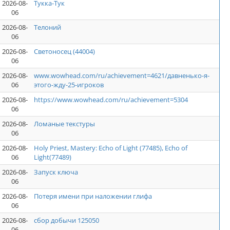
2026-08-
Тукка-Тук
06
2026-08-
Телоний
06
2026-08-
Светоносец (44004)
06
2026-08-
www.wowhead.com/ru/achievement=4621/давненько-я-
06
этого-жду-25-игроков
2026-08-
https://www.wowhead.com/ru/achievement=5304
06
2026-08-
Ломаные текстуры
06
2026-08-
Holy Priest, Mastery: Echo of Light (77485), Echo of
06
Light(77489)
2026-08-
Запуск ключа
06
2026-08-
Потеря имени при наложении глифа
06
2026-08-
сбор добычи 125050
06