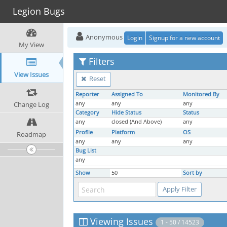
Legion Bugs
Anonymous
Login
Signup for a new account
My View
Filters
View Issues
Reset
Reporter
Assigned To
Monitored By
Change Log
any
any
any
Category
Hide Status
Status
any
closed (And Above)
any
Profile
Platform
OS
Roadmap
any
any
any
Bug List
any
Show
50
Sort by
Viewing Issues
1 - 50 / 14523