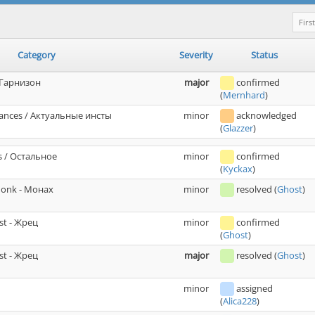
First
Category
Severity
Status
 Гарнизон
major
confirmed
(
Mernhard
)
tances / Актуальные инсты
minor
acknowledged
(
Glazzer
)
 / Остальное
minor
confirmed
(
Kyckax
)
Monk - Монах
minor
resolved
(
Ghost
)
est - Жрец
minor
confirmed
(
Ghost
)
est - Жрец
major
resolved
(
Ghost
)
minor
assigned
(
Alica228
)