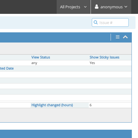
All Projects
anonymous
View Status
Show Sticky Issues
any
Yes
ated Date
Highlight changed (hours)
6