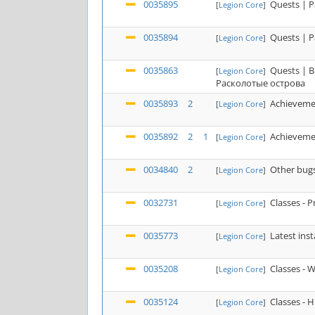
0035895
Quests | P
[
Legion Core
]
0035894
Quests | P
[
Legion Core
]
0035863
Quests | B
[
Legion Core
]
Расколотые острова
0035893
2
Achieveme
[
Legion Core
]
0035892
2
1
Achieveme
[
Legion Core
]
0034840
2
Other bugs
[
Legion Core
]
0032731
Classes - P
[
Legion Core
]
0035773
Latest ins
[
Legion Core
]
0035208
Classes - 
[
Legion Core
]
0035124
Classes - 
[
Legion Core
]