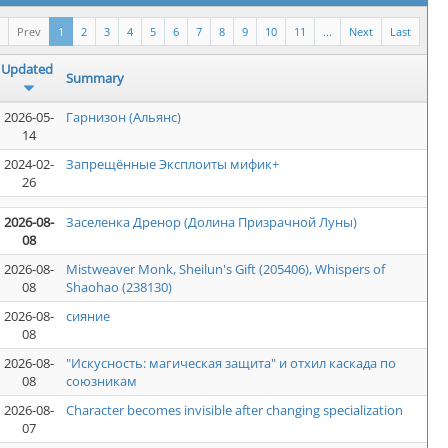
Prev
1
2
3
4
5
6
7
8
9
10
11
...
Next
Last
Updated
Summary
2026-05-
Гарнизон (Альянс)
14
2024-02-
Запрещённые Эксплоиты мифик+
26
2026-08-
Заселенка Дренор (Долина Призрачной Луны)
08
2026-08-
Mistweaver Monk, Sheilun's Gift (205406), Whispers of
08
Shaohao (238130)
2026-08-
сияние
08
2026-08-
"Искусность: магическая защита" и отхил каскада по
08
союзникам
2026-08-
Character becomes invisible after changing specialization
07