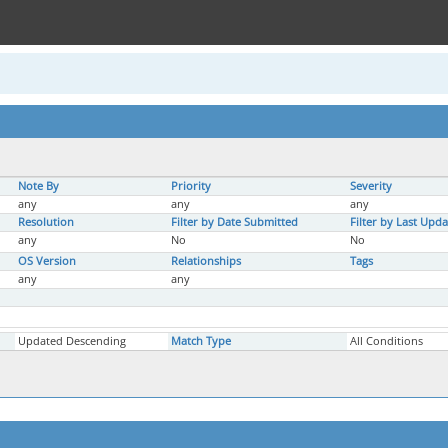
Note By
Priority
Severity
any
any
any
Resolution
Filter by Date Submitted
Filter by Last Upd
any
No
No
OS Version
Relationships
Tags
any
any
Updated Descending
Match Type
All Conditions