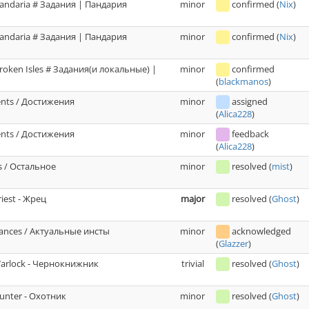
andaria # Задания | Пандария
minor
confirmed
(
Nix
)
andaria # Задания | Пандария
minor
confirmed
(
Nix
)
roken Isles # Задания(и локальные) |
minor
confirmed
(
blackmanos
)
nts / Достижения
minor
assigned
(
Alica228
)
nts / Достижения
minor
feedback
(
Alica228
)
 / Остальное
minor
resolved
(
mist
)
riest - Жрец
major
resolved
(
Ghost
)
tances / Актуальные инсты
minor
acknowledged
(
Glazzer
)
Warlock - Чернокнижник
trivial
resolved
(
Ghost
)
Hunter - Охотник
minor
resolved
(
Ghost
)