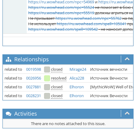
https://ru.wowhead.com/npc=54969
и
https://ru.wowhead
https://ru.wowhead.com/npc=55524
не помогает в бою с 
https://ru.wowhead.com/npc=55519
должны агриться на
Не призывает
https://ru.wowhead.com/npc=55762
на пер
Не использует
https://ru.wowhead.com/spell=105041
при 
https://ru.wowhead.com/spell=109542
- не наносит допол
Relationships
related to
0019598
closed
Mirage24
Источник вечности
related to
0026956
resolved
Alica228
Источник Вечности
related to
0027881
closed
Elhoron
[MythicWoW] Well of Ete
related to
0028231
closed
Elhoron
Источник Вечности
Activities
There are no notes attached to this issue.