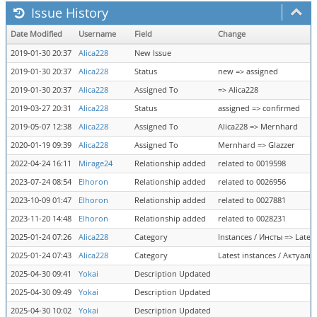
Issue History
Date Modified
Username
Field
Change
2019-01-30 20:37
Alica228
New Issue
2019-01-30 20:37
Alica228
Status
new => assigned
2019-01-30 20:37
Alica228
Assigned To
=> Alica228
2019-03-27 20:31
Alica228
Status
assigned => confirmed
2019-05-07 12:38
Alica228
Assigned To
Alica228 => Mernhard
2020-01-19 09:39
Alica228
Assigned To
Mernhard => Glazzer
2022-04-24 16:11
Mirage24
Relationship added
related to 0019598
2023-07-24 08:54
Elhoron
Relationship added
related to 0026956
2023-10-09 01:47
Elhoron
Relationship added
related to 0027881
2023-11-20 14:48
Elhoron
Relationship added
related to 0028231
2025-01-24 07:26
Alica228
Category
Instances / Инсты => Lates
2025-01-24 07:43
Alica228
Category
Latest instances / Актуал
2025-04-30 09:41
Yokai
Description Updated
2025-04-30 09:49
Yokai
Description Updated
2025-04-30 10:02
Yokai
Description Updated