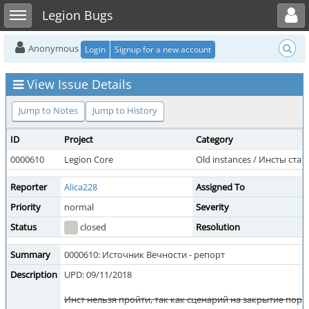
Toggle user menu
Toggle sidebar
Legion Bugs
Anonymous
Login
Signup for a new account
View Issue Details
Jump to Notes
Jump to History
ID
Project
Category
0000610
Legion Core
Old instances / Инсты ст
Reporter
Alica228
Assigned To
Priority
normal
Severity
Status
closed
Resolution
Summary
0000610: Источник Вечности - репорт
Description
UPD: 09/11/2018
Инст нельзя пройти, так как сценарий на закрытие порт