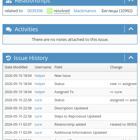
Relationships
related to
0035330
resolved
blackmanos
Беглецы (32992)
Activities
There are no notes attached to this issue.
Issue History
Date Modified
Username
Field
Change
2026-05-10 18:04
helper
New Issue
2026-05-10 18:04
helper
Status
new => assigned
2026-05-10 18:04
helper
Assigned To
=> cure
2026-05-10 22:58
cure
Status
assigned => ackn
2026-05-10 22:58
cure
Description Updated
2026-05-10 22:58
cure
Steps to Reproduce Updated
2026-05-11 02:07
cure
Relationship added
related to 0035330
2026-05-11 02:09
cure
Additional Information Updated