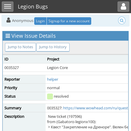
Toggle user menu
Toggle sidebar
Legion Bugs
Anonymous
Login
Signup for a new account
View Issue Details
Jump to Notes
Jump to History
ID
Project
0035327
Legion Core
Reporter
helper
Priority
normal
Status
resolved
Summary
0035327:
https://www.wowhead.com/ru/quest=
Description
New ticket (197596)
from (Gabatoro-legionx100):
> Квест "Закрепление на Дреноре". Велен бег