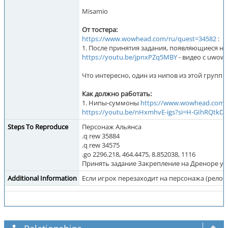
Misamio
От тостера:
https://www.wowhead.com/ru/quest=34582
:
1. После принятия задания, появляющиеся 
https://youtu.be/jpnxPZq5MBY
- видео с uwow 
Что интересно, один из нипов из этой групп
Как должно работать:
1. Нипы-суммоны
https://www.wowhead.com/
https://youtu.be/nHxmhvE-igs?si=H-GIhRQtkD4
Steps To Reproduce
Персонаж Альянса
.q rew 35884
.q rew 34575
.go 2296.218, 464.4475, 8.852038, 1116
Принять задание Закрепление на Дреноре у 
Additional Information
Если игрок перезаходит на персонажа (рело