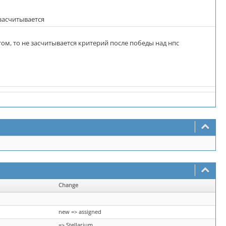
 засчитывается
том, то не засчитывается критерий после победы над нпс
Change
new => assigned
=> Stellarium