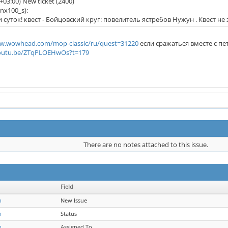
+03:00) New ticket (2400)
nx100_s):
суток! квест - Бойцовский круг: повелитель ястребов Нужун . Квест не
ww.wowhead.com/mop-classic/ru/quest=31220
если сражаться вместе с пе
youtu.be/ZTqPLOEHwOs?t=179
There are no notes attached to this issue.
Field
h
New Issue
h
Status
h
Assigned To