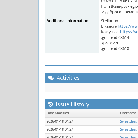
(2026-01-18 06:07:31
from (Кавэрри-legio
> доброго времени 
Additional Information
Stellarium:
В квесте
https://w
Как у нас:
https://
.go cre id 63614
.q a 31220
.go cre id 63618
Activities
Issue History
Date Modified
Username
2026-01-18 04:27
Sweetdeat
2026-01-18 04:27
Sweetdeat
2026-01-18 04:27
Sweetdeat