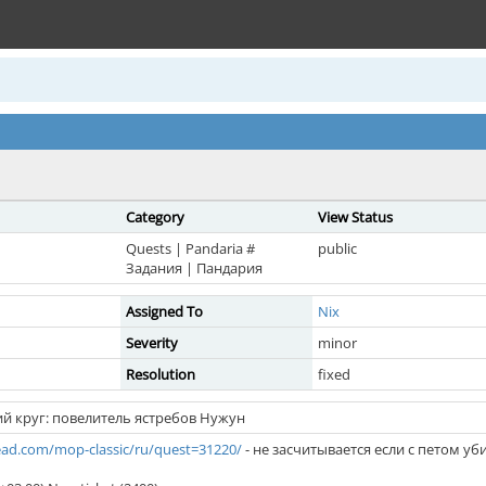
Category
View Status
Quests | Pandaria #
public
Задания | Пандария
Assigned To
Nix
Severity
minor
Resolution
fixed
ий круг: повелитель ястребов Нужун
ad.com/mop-classic/ru/quest=31220/
- не засчитывается если с петом уб