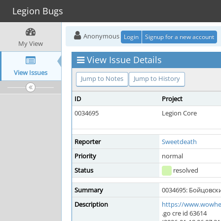
Legion Bugs
Anonymous
Login
Signup for a new account
My View
View Issue Details
View Issues
Jump to Notes
Jump to History
ID
Project
0034695
Legion Core
Reporter
Sweetdeath
Priority
normal
Status
resolved
Summary
0034695: Бойцовск
Description
https://www.wowhe
.go cre id 63614