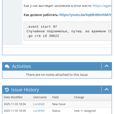
Как у нас выглядит заселение в этом месте:
https://egam
Как должно работать:
https://youtu.be/Kq69H8Smh9A?t=
.event start 97

Случайное подземелье, путеш. во времени (Ca
Activities
There are no notes attached to this issue.
Issue History
Date Modified
Username
Field
Change
2025-11-03 18:34
LordHell
New Issue
2025-11-03 18:34
LordHell
Status
new => assigned