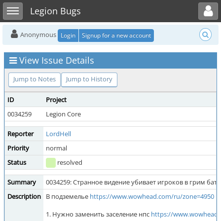
Toggle user menu
Toggle sidebar
Legion Bugs
Anonymous
Login
Signup for a new account
View Issue Details
Jump to Notes
Jump to History
ID
Project
0034259
Legion Core
Reporter
LordHell
Priority
normal
Status
resolved
Summary
0034259: Странное видение убивает игроков в грим бат
Description
В подземелье
https://www.wowhead.com/ru/zone=4950
в 
1. Нужно заменить заселение нпс
https://www.wowhead.