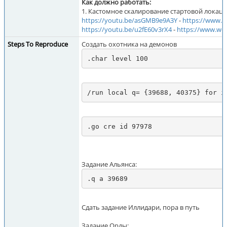
Как должно работать:
1. Кастомное скалирование стартовой локаци
https://youtu.be/asGMB9e9A3Y
-
https://www.
https://youtu.be/u2fE60v3rX4
-
https://www.wo
Steps To Reproduce
Создать охотника на демонов
.char level 100
/run local q= {39688, 40375} for i
.go cre id 97978
Задание Альянса:
.q a 39689
Сдать задание Иллидари, пора в путь
Задание Орды: