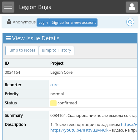
Toggle user menu
Toggle sidebar
Legion Bugs
Anonymous
Login
Signup for a new account
View Issue Details
Jump to Notes
Jump to History
ID
Project
0034164
Legion Core
Reporter
cure
Priority
normal
Status
confirmed
Summary
0034164: Скалирование после выхода со стар
Description
1. После телепортации по заданиям
https://
https://youtu.be/IHttvu2M4Qk
- видео, на пр