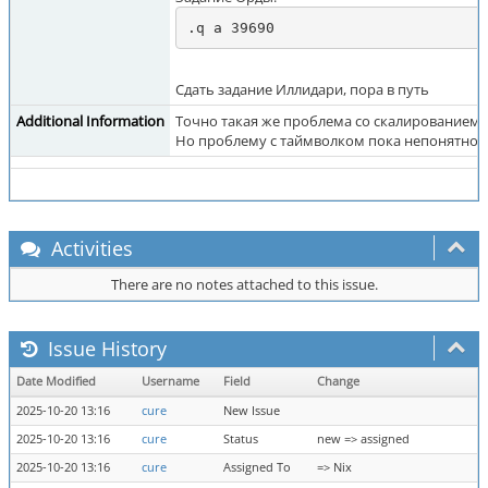
.q a 39690
Сдать задание Иллидари, пора в путь
Additional Information
Точно такая же проблема со скалированием и
Но проблему с таймволком пока непонятно, 
Activities
There are no notes attached to this issue.
Issue History
Date Modified
Username
Field
Change
2025-10-20 13:16
cure
New Issue
2025-10-20 13:16
cure
Status
new => assigned
2025-10-20 13:16
cure
Assigned To
=> Nix