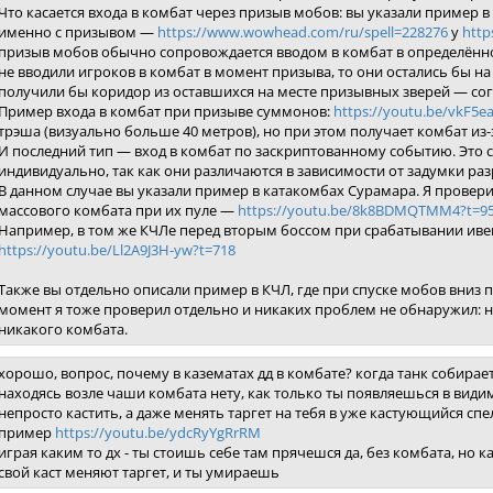
Что касается входа в комбат через призыв мобов: вы указали пример в
именно с призывом —
https://www.wowhead.com/ru/spell=228276
у
http
призыв мобов обычно сопровождается вводом в комбат в определённо
не вводили игроков в комбат в момент призыва, то они остались бы на 
получили бы коридор из оставшихся на месте призывных зверей — согл
Пример входа в комбат при призыве суммонов:
https://youtu.be/vkF5e
трэша (визуально больше 40 метров), но при этом получает комбат из-
И последний тип — вход в комбат по заскриптованному событию. Это
индивидуально, так как они различаются в зависимости от задумки ра
В данном случае вы указали пример в катакомбах Сурамара. Я провери
массового комбата при их пуле —
https://youtu.be/8k8BDMQTMM4?t=95
Например, в том же КЧЛе перед вторым боссом при срабатывании ивен
https://youtu.be/Ll2A9J3H-yw?t=718
Также вы отдельно описали пример в КЧЛ, где при спуске мобов вниз п
момент я тоже проверил отдельно и никаких проблем не обнаружил: нах
никакого комбата.
хорошо, вопрос, почему в казематах дд в комбате? когда танк собирае
находясь возле чаши комбата нету, как только ты появляешься в видим
непросто кастить, а даже менять таргет на тебя в уже кастующийся спе
пример
https://youtu.be/ydcRyYgRrRM
играя каким то дх - ты стоишь себе там прячешся да, без комбата, но к
свой каст меняют таргет, и ты умираешь