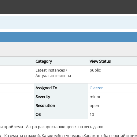
Category
View Status
Latest instances /
public
Актуальные инсты
Assigned To
Glazzer
Severity
minor
Resolution
open
OS
10
ая проблема - Аггро распростаняющееся на весь данж
ак - Казематы стражей, Катакомбы сурамара,Каражан оба верхний и н