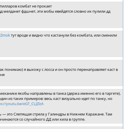
 пилларов комбат не прокает
дд мелданет фдшнет, эти мобы евейдятся словно их пулили дд
=Zmok
тут вроде и видно что кастанули без комбата, или сменили
 так понимаю) я выхожу с лосса и он просто перенаправляет каст в
еня
 механике якобы направлены в танка (держа именно его в таргете),
ин из таких примеров: весь каст визуально идет по танку, но
ps://youtu.be/eGT_CLJZlzA
сь — это Слепящая стрела у Галиндры в Нижнем Каражане. Там
начинаются со случайного ДД или хила в группе.