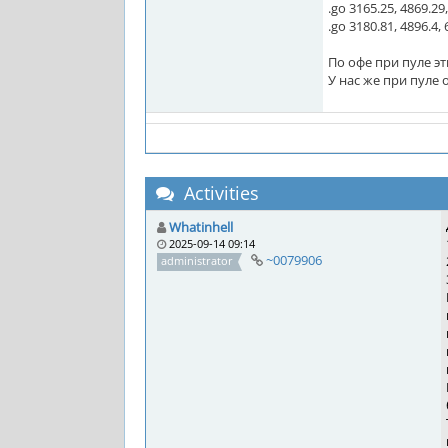
.go 3165.25, 4869.29
.go 3180.81, 4896.4,
По офе при пуле э
У нас же при пуле 
Activities
Whatinhell
2025-09-14 09:14
~0079906
administrator