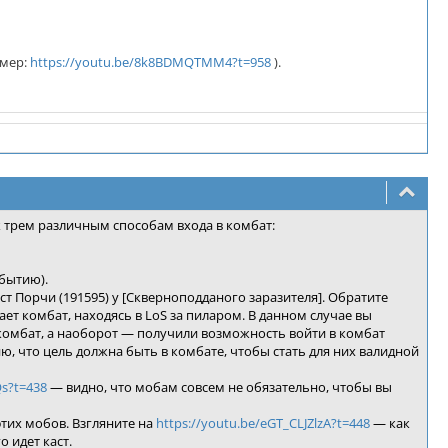
имер:
https://youtu.be/8k8BDMQTMM4?t=958
).
к трем различным способам входа в комбат:
бытию).
ст Порчи (191595) у [Скверноподданого заразителя]. Обратите
ет комбат, находясь в LoS за пиларом. В данном случае вы
в комбат, а наоборот — получили возможность войти в комбат
ю, что цель должна быть в комбате, чтобы стать для них валидной
Qs?t=438
— видно, что мобам совсем не обязательно, чтобы вы
этих мобов. Взгляните на
https://youtu.be/eGT_CLJZlzA?t=448
— как
 идет каст.