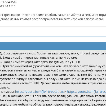
, 617.84 1516
 617.84 1516
тих трёх паков не происходило срабатывания комбата на весь инст (пр
одного из них комбат распространяется на всех игроков в подземелье.
Доброго времени суток. Прочитав ваш репорт, вижу, что всё сводится 
1. Вход в комбат через таргетные касты по игрокам;
2. Вход в комбат через каст призыва суммонов у НПЦ;
3. Триггерный комбат (срабатывание комбата по заскриптованному со
К первому типу вы отнесли вход в комбат в казематах стражей через ка
внимание сначала на предоставленное вами видео: на нем ДХ не получа
путаете причину и следствие: вы получили каст Порчи не из-за входа 
именно из-за каста от НПЦ. Далеко не все мобы привязаны к требовани
целью.
Примеры:
https://youtu.be/hfjkY_tFcQs?t=28
и
https://youtu.be/hfjkY_tFc
были в комбате, чтобы принять вас за валидную цель для своих кастов.
Также вижу жалобу по поводу направления взгляда при касте Порчи у 
видно, этим мобам не обязательно поворачиваться к игроку, в которого