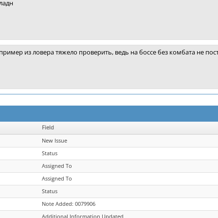
ладн
пример из ловера тяжело проверить, ведь на боссе без комбата не пос
Field
New Issue
Status
Assigned To
Assigned To
Status
Note Added: 0079906
Additional Information Updated