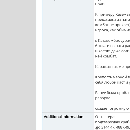
ночи.
К примеру Казема
прикасался из пати
комбат не прокает)
игрока, как обычно
в Катакомбах сура
босса, и на пати р
и кастят, даже есл
ней комбат.
Каражан так же пр
Крепость черной л
себя любой каст и 
Ранее была пробле
реворка.
создает огромную 
Additional Information
От тестера:
подтверждаю сраба
.go 3144.47, 4887.49