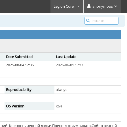
Legion Core
anonymous
Date Submitted
Last Update
2025-08-04 12:36
2026-06-01 17:11
Reproducibility
always
OS Version
x64
ижний, Крепость черной ладьи,Престол триумвирата,Собор вечной