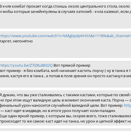
В кчле комбат прокает когда стоишь около центрального стола, около
и мобы которые зачейнпулены в случаях каткомб - кчла каземат, если 
https://www.youtube.com/watch?v=bMgbpdpKHXA&t=1189s&ab_channel
таргет, непонятно
https://youtu.be/Z7iZ8uBE02Q
Вот прямой пример
вот пример - я без комбата, моб начинает кастить порчу ( ну в танка я
меня, кастуя его в танка , а попав в поле зрения он просто кастанул в м
Я думаю, что вы уже сталкивались с такими кастами, которые по своей
но при этом ищут валидную цель в момент окончания каста. Порча — од
финальный урон наносится случайной валидной цели. Вот пример:
htt
— каст идет в медведя, но в итоге урон получает холи-паладин.
Еще один яркий пример, с которым вы, скорее всего, тоже сталкивали
происходит то же самое: каст идет на танка, но урон и цепной эффект 