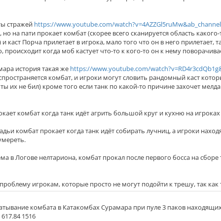
ты стражей
https://www.youtube.com/watch?v=4AZZGl5ruMw&ab_channel
, но на пати прокает комбат (скорее всего сканируется область какого
 и каст Порча прилетает в игрока, мало того что он в него прилетает, 
, происходит когда моб кастует что-то к кого-то он к нему поворачива
мара история такая же
https://www.youtube.com/watch?v=RD4r3cdQb1g&
аспространяется комбат, и игроки могут словить рандомный каст которы
и ты их не бил) кроме того если танк по какой-то причине захочет мелда
окает комбат когда танк идёт агрить большой круг и кухню на игроках
адьи комбат прокает когда танк идёт собирать лучниц, а игроки находя
умереть.
ма в Логове нелтариона, комбат прокал после первого босса на сборе 
проблему игрокам, которые просто не могут подойти к трешу, так как
тывание комбата в Катакомбах Сурамара при пуле 3 паков находящихс
, 617.84 1516