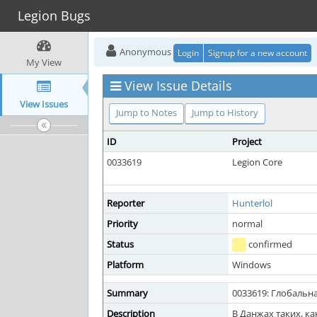
Legion Bugs
Anonymous
Login
Signup for a new account
My View
View Issue Details
View Issues
Jump to Notes
Jump to History
ID
Project
0033619
Legion Core
Reporter
Hunterlol
Priority
normal
Status
confirmed
Platform
Windows
Summary
0033619: Глобальн
Description
В Данжах таких, к