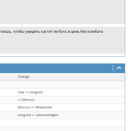
тоишь, чтобы увидеть кастит ли босс в цель без комбата
Change
new => assigned
=> Elhoron
Elhoron => Whatinhell
assigned => acknowledged