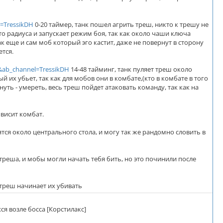
=TressikDH
0-20 таймер, танк пошел агрить треш, никто к трешу не
-то радиуса и запускает режим боя, так как около чаши ключа
так еще и сам моб который эго кастит, даже не повернут в сторону
ется.
ab_channel=TressikDH
14-48 тайминг, танк пуляет треш около
й их убьет, так как для мобов они в комбате,(кто в комбате в того
нуть - умереть, весь треш пойдет атаковать команду, так как на
 висит комбат.
тся около центрального стола, и могу так же рандомно словить в
треша, и мобы могли начать тебя бить, но это починили после
 треш начинает их убивать
я возле босса [Корстилакс]