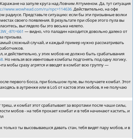
 Каражане на запуле круга над Ловчим Аттуменом. Да, тут ситуация
s://www.wowhead.com/ru/npc=114636.
Действительно, на офе
м радиусе. Представьте ситуацию: если бы эти призывные волки
местах своего появления. В результате при сборе этого пула вы
аситесь, выглядело бы это весьма нелепо.
a3W_-8?t=661
— видно, что паладин находится довольно далеко от
за призыва.
 самый сложный случай, и каждый пример нужно рассматривать
зработчиков.
л, и действительно, у этих мобов не должно быть срабатывания
8.
Но нельзя все ивентовые комбаты подгонять под одну логику.
та мобы сразу агрятся и вводят в комбат всю группу —
осле первого босса, при большом пуле, вы получаете комбат. Этот
одясь в аутренже или в LoS от кастов этих мобов, я не получаю
т треш, и комбат этот срабатывает за воротами после чаши силы,
ости мобов - на тебя прокает комбат и в тебя начинают кастить, и
лл
ак только ты высовываешся давать стан, тебя видят пару мобов, и в