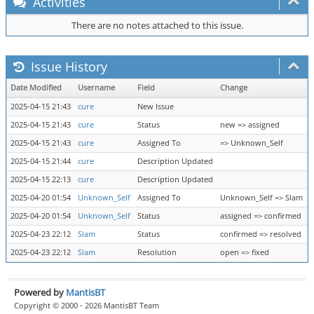
Activities
There are no notes attached to this issue.
Issue History
Date Modified
Username
Field
Change
2025-04-15 21:43
cure
New Issue
2025-04-15 21:43
cure
Status
new => assigned
2025-04-15 21:43
cure
Assigned To
=> Unknown_Self
2025-04-15 21:44
cure
Description Updated
2025-04-15 22:13
cure
Description Updated
2025-04-20 01:54
Unknown_Self
Assigned To
Unknown_Self => Slam
2025-04-20 01:54
Unknown_Self
Status
assigned => confirmed
2025-04-23 22:12
Slam
Status
confirmed => resolved
2025-04-23 22:12
Slam
Resolution
open => fixed
Powered by
MantisBT
Copyright © 2000 - 2026 MantisBT Team