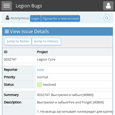
Toggle user menu
Toggle sidebar
Legion Bugs
Anonymous
Login
Signup for a new account
View Issue Details
Jump to Notes
Jump to History
ID
Project
0032747
Legion Core
Reporter
cure
Priority
normal
Status
resolved
Summary
0032747: Выстрелил и забыл [40869]
Description
Выстрелил и забыл/Fire and Forget [40869]
1. Не всегда засчитывает киллкредит для крит