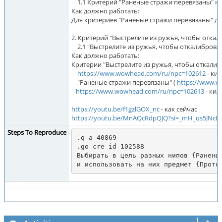
1.1 Критерий "Раненые стражи перевязаны" ну
Как должно работать:
Для критериев "Раненые стражи перевязаны" до
2. Критерий "Выстрелите из ружья, чтобы отка
2.1 "Выстрелите из ружья, чтобы откалиброват
Как должно работать:
Критерии "Выстрелите из ружья, чтобы откали
https://www.wowhead.com/ru/npc=102612
- ки
"Раненые стражи перевязаны" (
https://www.w
https://www.wowhead.com/ru/npc=102613
- кил
https://youtu.be/f1gzlGOX_nc
- как сейчас
https://youtu.be/MnAQcRdpQJQ?si=_mH_qs5JNcB
Steps To Reproduce
.q a 40869

.go cre id 102588

Выбирать в цель разных нипов {Раненый