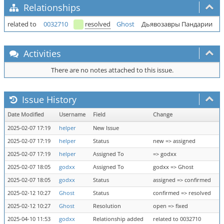
Relationships
related to
0032710
resolved
Ghost
Дьявозавры Пандарии
Activities
There are no notes attached to this issue.
Issue History
Date Modified
Username
Field
Change
2025-02-07 17:19
helper
New Issue
2025-02-07 17:19
helper
Status
new => assigned
2025-02-07 17:19
helper
Assigned To
=> godxx
2025-02-07 18:05
godxx
Assigned To
godxx => Ghost
2025-02-07 18:05
godxx
Status
assigned => confirmed
2025-02-12 10:27
Ghost
Status
confirmed => resolved
2025-02-12 10:27
Ghost
Resolution
open => fixed
2025-04-10 11:53
godxx
Relationship added
related to 0032710