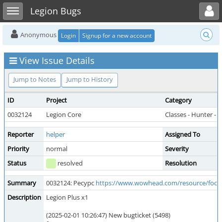
Toggle user menu
Toggle sidebar
Legion Bugs
Anonymous
Login
Signup for a new account
View Issue Details
Jump to Notes
Jump to History
ID
Project
Category
0032124
Legion Core
Classes - Hunter -
Reporter
helper
Assigned To
Priority
normal
Severity
Status
resolved
Resolution
Summary
0032124: Ресурс
https://www.wowhead.com/resource/focu
Description
Legion Plus x1
(2025-02-01 10:26:47) New bugticket (5498)