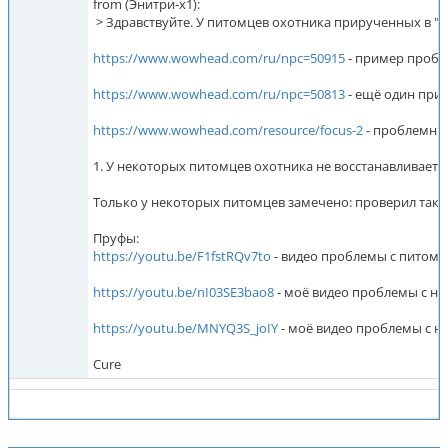
from (Энитри-x1):
> Здравствуйте. У питомцев охотника прирученных в "ст
https://www.wowhead.com/ru/npc=50915
- пример пробл
https://www.wowhead.com/ru/npc=50813
- ещё один при
https://www.wowhead.com/resource/focus-2
- проблемны
1. У некоторых питомцев охотника не восстанавливаетс
Только у некоторых питомцев замечено: проверил так
Пруфы:
https://youtu.be/F1fstRQv7to
- видео проблемы с питом
https://youtu.be/nI03SE3bao8
- моё видео проблемы с н
https://youtu.be/MNYQ3S_joIY
- моё видео проблемы с 
Cure